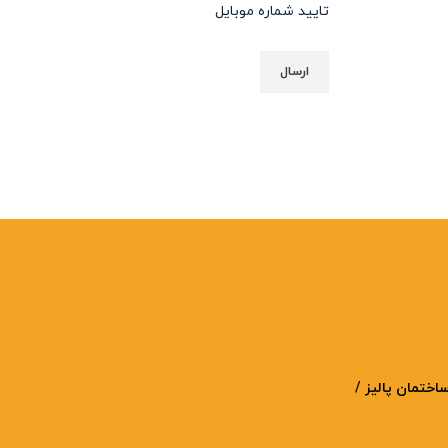
تایید شماره موبایل
ن / سهروردی شمالی / خیابان دکتر قندی / پلاک 76 / ساختمان پالیز /