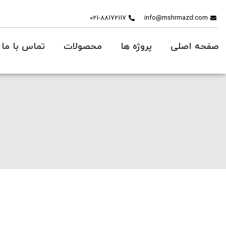
021-88172117
info@mshrmazd.com
صفحه اصلی
پروژه ها
محصولات
تماس با ما