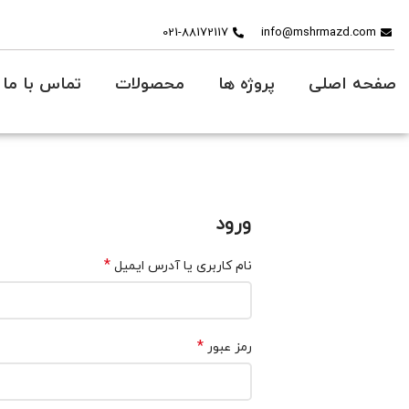
021-88172117
info@mshrmazd.com
صفحه اصلی
پروژه ها
محصولات
تماس با ما
ورود
*
نام کاربری یا آدرس ایمیل
*
رمز عبور