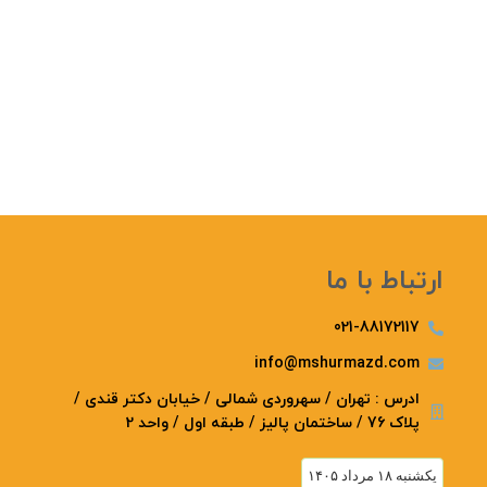
ارتباط با ما
021-88172117
info@mshurmazd.com
ادرس : تهران / سهروردی شمالی / خیابان دکتر قندی /
پلاک 76 / ساختمان پالیز / طبقه اول / واحد 2
يكشنبه ۱۸ مرداد ۱۴۰۵